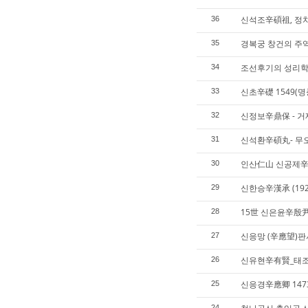
신석조辛碩祖, 정치
36
경복궁 창건의 주
35
조선후기의 성리학
34
신초辛礎 1549(명
33
신정보辛鼎保 - 
32
신석환辛碩丸- 무
31
인산仁山 신공제辛
30
신한승辛漢承 (19
29
15世 신은윤辛殷
28
신응망 (辛應望)판
27
신유현辛有賢_태조
26
신응경辛應卿 147
25
24