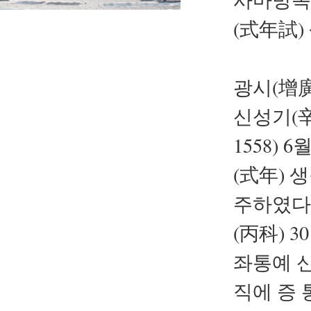
(式年試)
선조(
광시(增
신성기(辛
1558) 
(式年) 
주하였다.
(丙科) 
좌통예 신
직에 증