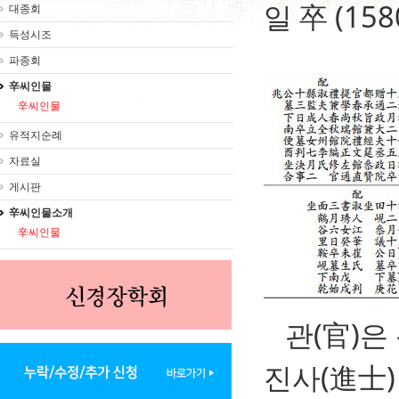
일 卒
(
158
대종회
득성시조
파종회
辛씨인물
辛씨인물
유적지순례
자료실
게시판
辛씨인물소개
辛씨인물
관(官)은 
진사(進士)