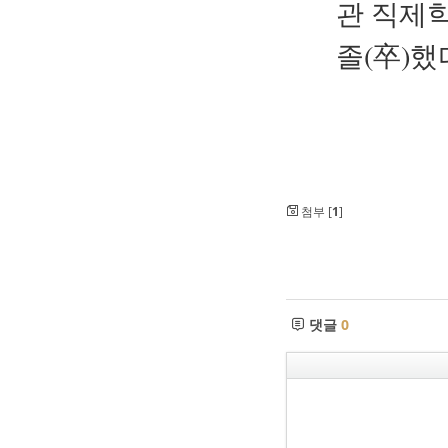
관 직제학
졸(卒)했
첨부 [
1
]
댓글
0