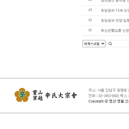
청난공신 충익공 
초당공파 12세 도
23
초당공파 언양 입향
22
취산군鷲山君 신은
21