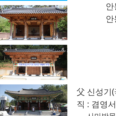
안
안동진(
父
신성기(
직 : 겸
사마방목(