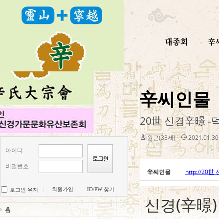
辛씨인물
20世 신경辛暻 
원근(33세)
2021.01.30
아이디
비밀번호
辛씨인물
http://2
회원가입
ID/PW 찾기
로그인 유지
신경(辛暻
홈