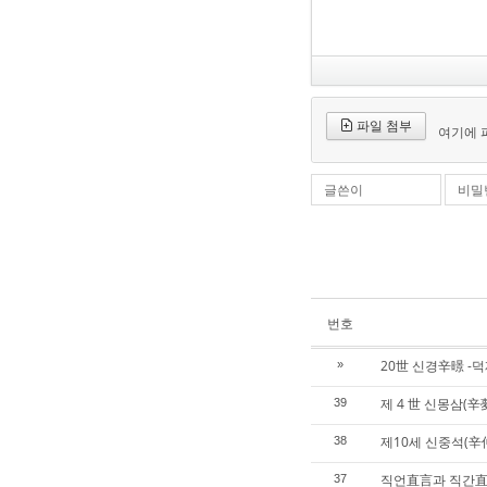
파일 첨부
여기에 
글쓴이
비밀
번호
20世 신경辛暻 -
»
제 4 世 신몽삼(辛
39
제10세 신중석(辛
38
직언直言과 직간直
37