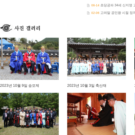
초당공파 34세 신지영 고
06-14
고려말 공민왕 시절 정치
02-06
2023년 10월 9일 숭모제
2023년 10월 3일 축산재