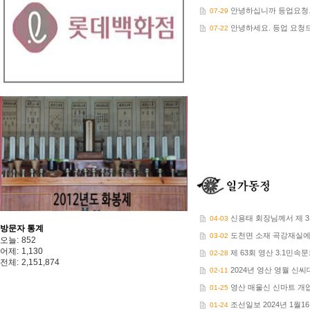
안녕하십니까 등업요청
07-29
안녕하세요. 등업 요청
07-22
신용태 회장님께서 제 31
04-03
방문자 통계
도천면 소재 곡강재실에서
03-02
오늘:
852
어제:
1,130
제 63회 영산 3.1민속문
02-28
전체:
2,151,874
2024년 영산 영월 신씨
02-11
영산 매울신 신마트 개
01-25
조선일보 2024년 1월1
01-24