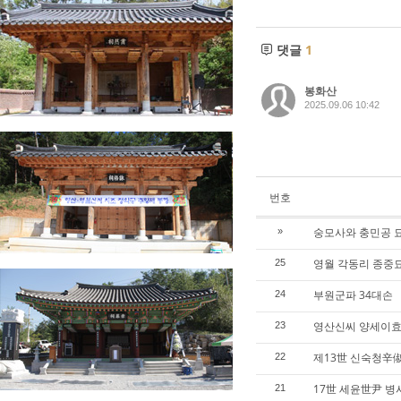
댓글
1
봉화산
2025.09.06 10:42
번호
숭모사와 충민공 
»
영월 각동리 종중
25
부원군파 34대손
24
영산신씨 양세이효
23
제13世 신숙청辛
22
17世 세윤世尹 
21