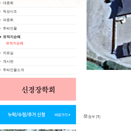
대종회
득성시조
파종회
辛씨인물
유적지순례
유적지순례
자료실
게시판
辛씨인물소개
첨부 [
1
]