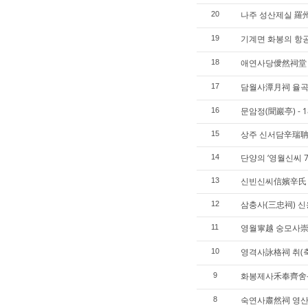
나주 성산제실 羅
20
기계면 화봉의 항
19
애연사당僾然祠堂 
18
담월사潭月祠 율곡 
17
문암정(聞巖亭) - 
16
상주 신서담辛瑞聃
15
단양의 ‘영월신씨 
14
신빈신씨信嬪辛氏
13
삼충사(三忠祠) 신
12
영월寧越 숭모사
11
영격사詠格祠 취(
10
화봉제사禾奉齊舍-
9
숙연사肅然祠 영산영
8