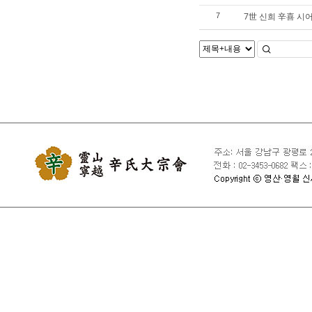
7世 신희 辛喜 시
7