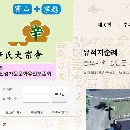
유적지순례
숭모사와 충민공
영월29세손辛政默
2025
아이디
비밀번호
회원가입
ID/PW 찾기
로그인 유지
홈