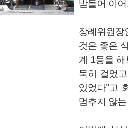
받들어 이어
장례위원장인
것은 좋은 
계 1등을 해
묵히 걸었고
있었다"고 
멈추지 않는