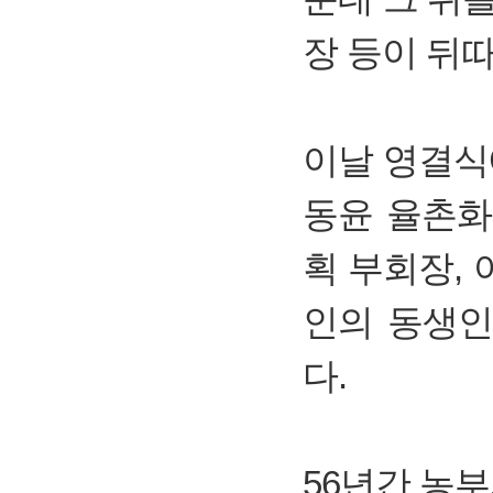
장 등이 뒤
이날 영결식
동윤 율촌화
획 부회장,
인의 동생인
다.
56년간 농