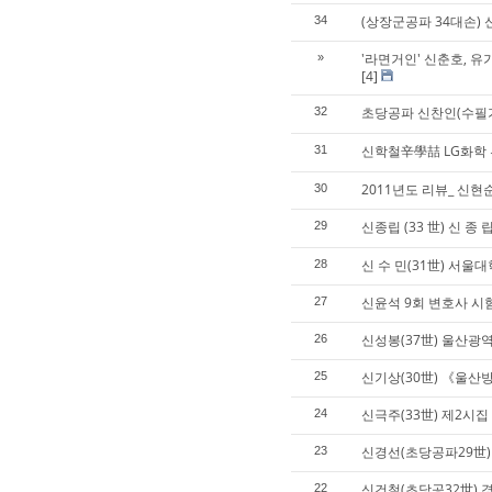
(상장군공파 34대손)
34
'라면거인' 신춘호, 유
»
[4]
초당공파 신찬인(수필가
32
신학철辛學喆 LG화학 
31
2011년도 리뷰_ 신현
30
신종립 (33 世) 신 종 립
29
신 수 민(31世) 서
28
신윤석 9회 변호사 시
27
신성봉(37世) 울산광
26
신기상(30世) 《울
25
신극주(33世) 제2시
24
신경선(초당공파29世)
23
신건철(초당공32世) 
22