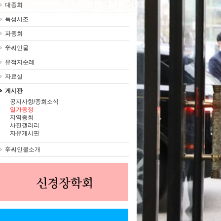
대종회
득성시조
파종회
辛씨인물
유적지순례
자료실
게시판
공지사항/종회소식
일가동정
지역종회
사진갤러리
자유게시판
辛씨인물소개