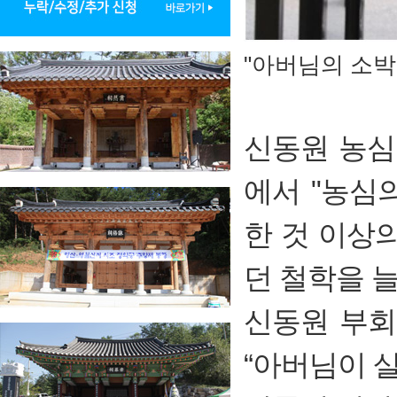
"아버님의 소박
신동원 농심
에서 "농심
한 것 이상
던 철학을 늘
신동원 부회
“아버님이 