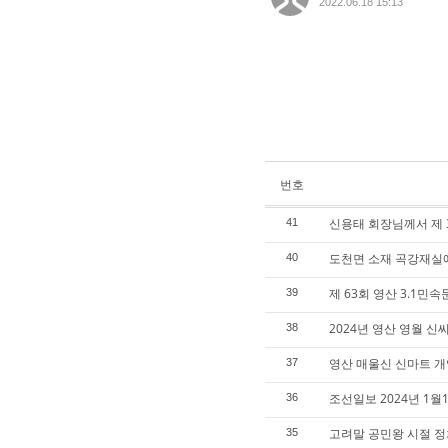
2022.06.18 15:13
번호
신용태 회장님께서 제
41
도천면 소재 곡강재실
40
제 63회 영산 3.1
39
2024년 영산 영월 
38
영산 매울신 신마트 
37
조선일보 2024년 1월
36
고려말 공민왕 시절 
35