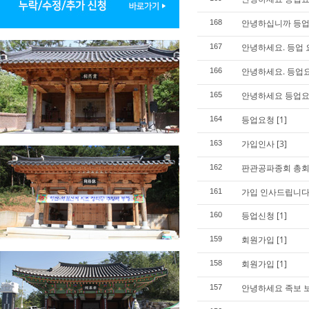
안녕하십니까 등업
168
안녕하세요. 등업
167
안녕하세요. 등업
166
안녕하세요 등업요
165
등업요청
[1]
164
가입인사
[3]
163
판관공파종회 총회
162
가입 인사드립니다
161
등업신청
[1]
160
회원가입
[1]
159
회원가입
[1]
158
안녕하세요 족보 
157