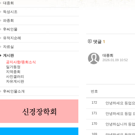
대종회
득성시조
파종회
辛씨인물
유적지순례
댓글
1
자료실
대종회
게시판
2026.01.09 10:52
공지사항/종회소식
일가동정
지역종회
사진갤러리
자유게시판
번호
辛씨인물소개
안녕하세요 등업요
172
안녕하세요 등업 
171
안녕하십니까 등업
170
안녕하세요 등업요
169