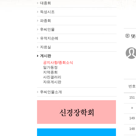
대종회
득성시조
파종회
辛씨인물
댓
유적지순례
자료실
게시판
공지사항/종회소식
일가동정
지역종회
사진갤러리
자유게시판
번호
辛씨인물소개
151
»
149
148