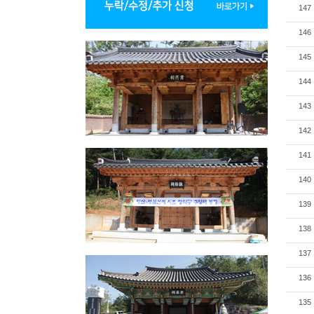
147
146
145
144
143
142
141
140
139
138
137
136
135