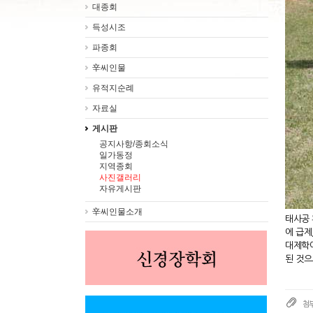
대종회
득성시조
파종회
辛씨인물
유적지순례
자료실
게시판
공지사항/종회소식
일가동정
지역종회
사진갤러리
자유게시판
辛씨인물소개
태사공 
에 급제
대제학이
된 것으
첨부