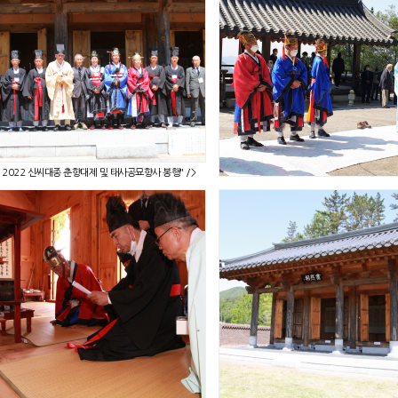
2022 신씨대종 춘향대제 및 태사공묘향사 봉행" />