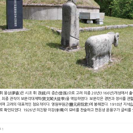
휘 몽삼(夢森)은 시조 휘 경(鏡)의 증손(曾孫)으로 고려 의종 20년(1166년)개성에서 출생
, 최종 관직이 보문각대제학(寶文閣大提學)을 역임하였다. 보문각은 경연과 장서를 관할
며 고려의 대표적인 청요직이다. 영원부원군(靈元府院君)에 봉해졌다. 1918년 지석(誌
로 확인되었다. 1926년 의친왕 이강(李堈)이 묘비를 찬술하고 판돈녕 윤용구가 글씨를 
 1