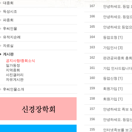
대종회
안녕하세요. 등업
167
득성시조
안녕하세요. 등업
166
파종회
안녕하세요 등업요
165
辛씨인물
등업요청
[1]
유적지순례
164
자료실
가입인사
[3]
163
게시판
판관공파종회 총회
162
공지사항/종회소식
일가동정
가입 인사드립니다
161
지역종회
사진갤러리
등업신청
[1]
160
자유게시판
회원가입
[1]
159
辛씨인물소개
회원가입
[1]
158
안녕하세요 족보 
157
안녕하세요. 등업
156
인터넷족보를 보
155