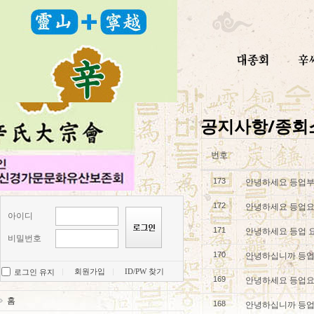
공지사항/종회
번호
안녕하세요 등업
173
안녕하세요 등업요
172
아이디
안녕하세요 등업 
171
비밀번호
안녕하십니까 등업
170
회원가입
ID/PW 찾기
로그인 유지
안녕하세요 등업요
169
홈
안녕하십니까 등업
168