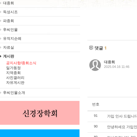
대종회
득성시조
파종회
辛씨인물
유적지순례
댓글
1
자료실
게시판
대종회
공지사항/종회소식
2025.04.16 11:46
일가동정
지역종회
사진갤러리
자유게시판
辛씨인물소개
번호
가입 인사 드립니다
91
안녕하세요 가입인
90