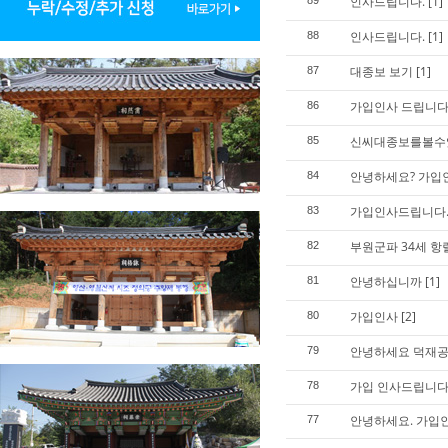
인사드립니다.
[1]
89
인사드립니다.
[1]
88
대종보 보기
[1]
87
가입인사 드립니다
86
신씨대종보를볼수
85
안녕하세요? 가입
84
가입인사드립니다
83
부원군파 34세 항
82
안녕하십니까
[1]
81
가입인사
[2]
80
안녕하세요 덕재공
79
가입 인사드립니다
78
안녕하세요. 가입
77