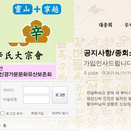
공지사항/종회
가입인사드립니다
신유하
2025.04.15 17
아이디
안녕하세요 문득 제 뿌리
영산신씨 인것은 알지만 
비밀번호
할아버님의 성함은 신상자
회원가입
ID/PW 찾기
로그인 유지
홈