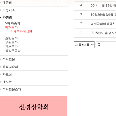
대종회
20년 11월 15일
4
득성시조
10월26일(음9월
3
파종회
5파 파종회
덕재공파마장종친
2
덕재공파
덕재공파게시판
2015년도 음성 
1
초당공파
부원군파
판서공파
상장군공파
辛씨인물
유적지순례
자료실
게시판
辛씨인물소개