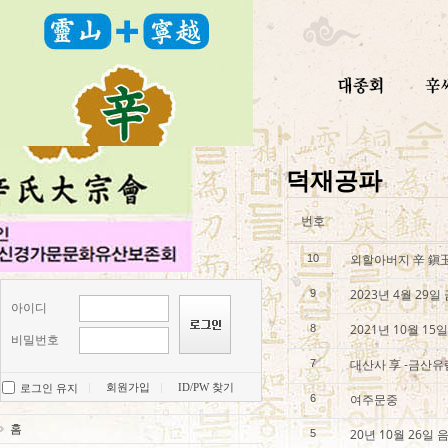
덕재공파
번호
외할아버지 辛 鎭
10
2023년 4월 29
9
아이디
2021년 10월 1
8
비밀번호
대산사 享 -금산유
7
회원가입
ID/PW 찾기
로그인 유지
여주문중
6
홈
20년 10월 26
5