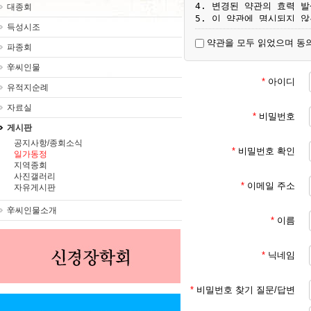
4. 변경된 약관의 효력 
대종회
5. 이 약관에 명시되지 
득성시조
약관을 모두 읽었으며 동
파종회
제3조 [용어 정의]

1. 서비스 : 대종회가 ht
辛씨인물
2. 회원 : 서비스에서 
*
아이디
유적지순례
이용자

3. 회원 ID : 회원 
자료실
4. 비밀번호 : 회원이 부
*
비밀번호
설정한 영소문자와 숫자의 
게시판
공지사항/종회소식
*
비밀번호 확인
일가동정
제4조 [서비스 이용 계약의
지역종회
1. 이용자가 서비스에서 
사진갤러리
미성년자 (18세 미만인 
*
이메일 주소
자유게시판
2. 서비스 이용 계약은 
3. 회원에 등록 가입하여
辛씨인물소개
*
이름
제5조 [회원 등록 가입 신청
*
닉네임
1. 회원 등록 가입을 원
2. 회원 ID와 비밀번호는
저해하는 것이 아니어야 합
*
비밀번호 찾기 질문/답변