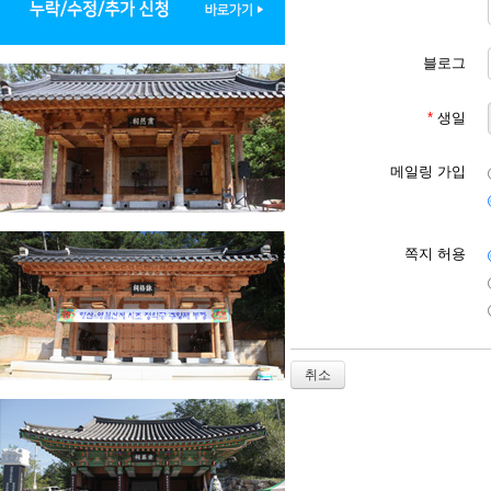
제6조 [회원 등록 가입 신
1. 회원 등록 가입 이용
2. 대종회는 다음 각 호
블로그
유보할 수 있습니다.

① 본인의 실명으로 신청하
② 다른 사람의 명의를 사
*
생일
③ 서비스 이용 신청시 회
④ 기타 대종회가 정한 서
⑤ 사회의 안녕과 질서 혹
메일링 가입
⑥ 신용정보의 이용과 보호
제7조 [회원] 회원은 대
쪽지 허용
제8조 [서비스 이용]

1. 회원은 등록 가입 신
2. 서비스 이용 시간은 대
등의 필요로 대종회가 지정
3. 회원은 서비스 이용 
취소
제9조 [서비스 이용 제한 
1. 회원은 대종회에서 요
2. 대종회는 회원이 다음
① 서비스에서 제공되는(얻
② 공공질서 및 미풍양속에
③ 범죄적 행위에 관련되는