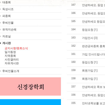
대종회
안녕하세요. 등업
167
득성시조
안녕하세요. 등업
166
파종회
안녕하세요 등업요
165
辛씨인물
등업요청
[1]
유적지순례
164
자료실
가입인사
[3]
163
게시판
판관공파종회 총회
162
공지사항/종회소식
일가동정
가입 인사드립니다
161
지역종회
사진갤러리
등업신청
[1]
160
자유게시판
회원가입
[1]
159
辛씨인물소개
회원가입
[1]
158
안녕하세요 족보 
157
안녕하세요. 등업
156
인터넷족보를 보
155