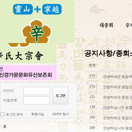
공지사항/종회
번호
안녕하세요 등업
173
안녕하세요 등업요
172
아이디
안녕하세요 등업 
171
비밀번호
안녕하십니까 등업
170
회원가입
ID/PW 찾기
로그인 유지
안녕하세요 등업요
169
홈
안녕하십니까 등업
168