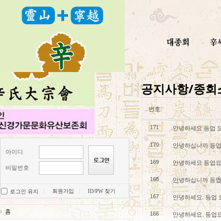
공지사항/종회
번호
안녕하세요 등업 
171
안녕하십니까 등업
170
아이디
안녕하세요 등업요
169
비밀번호
안녕하십니까 등업
168
회원가입
ID/PW 찾기
로그인 유지
안녕하세요. 등업
167
홈
안녕하세요. 등업
166