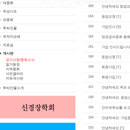
대종회
안녕하세요 등업요
165
득성시조
등업요청
[1]
164
파종회
가입인사
[3]
163
辛씨인물
판관공파종회 총회
유적지순례
162
자료실
가입 인사드립니다
161
게시판
등업신청
[1]
160
공지사항/종회소식
일가동정
회원가입
[1]
159
지역종회
사진갤러리
회원가입
[1]
158
자유게시판
안녕하세요 족보 
157
辛씨인물소개
안녕하세요. 등업
156
인터넷족보를 보
155
안녕하세요. 가입
154
안녕하세요
[1]
153