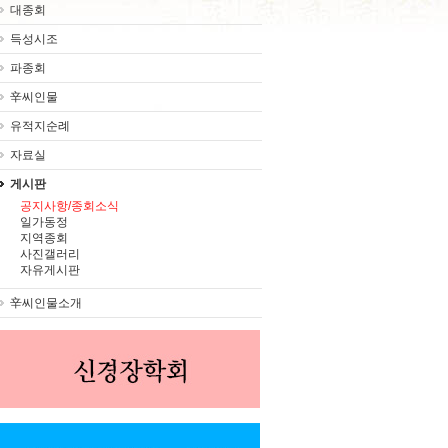
대종회
득성시조
파종회
辛씨인물
유적지순례
자료실
게시판
공지사항/종회소식
일가동정
지역종회
사진갤러리
자유게시판
辛씨인물소개