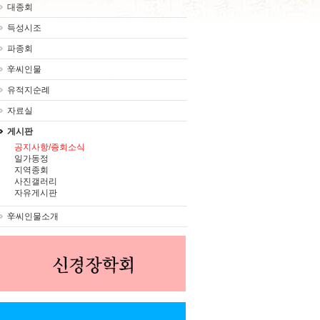
대종회
득성시조
파종회
辛씨인물
유적지순례
자료실
게시판
공지사항/종회소식
일가동정
지역종회
사진갤러리
자유게시판
辛씨인물소개