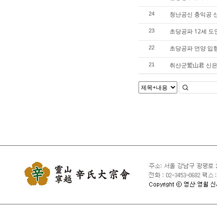
청난공신 충익공 
24
초당공파 12세 도
23
초당공파 언양 입향
22
취산군鷲山君 신은
21