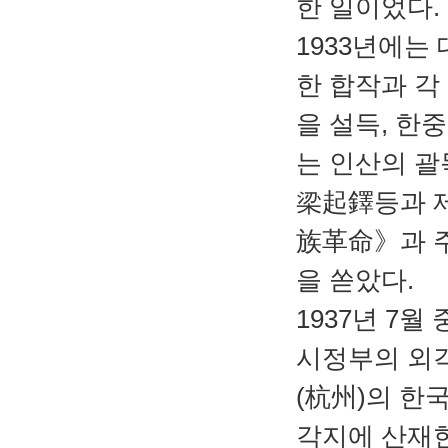
한 일이었다.
1933년에는
한 합작과 각
을 설득, 한
는 인산의 괄
梁起鐸등과 
族革命》과 
을 쏟았다.
1937년 7
시정부의 외
(杭州)의 한
각지에 산재