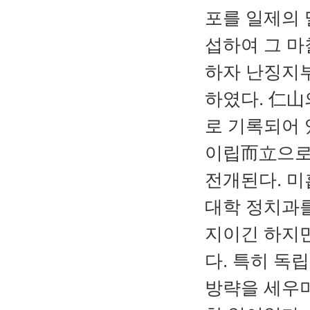
포를 일제의
섭하여 그 마
하자 난징지
하였다. 仁山
로 기록되어 
이립而立으로 
전개된다. 미
대학 정치과를
지이긴 하지만
다. 특히 
방략을 세우며