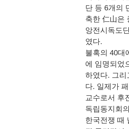
단 등 6개의
축한 仁山은
앙전시독도단
였다.
불혹의 40대
에 임명되었으
하였다. 그
다. 일제가 
교수로서 후
독립동지회의
한국전쟁 때 납