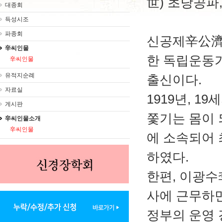
世) 초당공파
대종회
득성시조
파종회
신공제辛公濟(
辛씨인물
한 독립운동가
辛씨인물
유적지순례
출신이다.
자료실
1919년, 
게시판
쫓기는 몸이
辛씨인물소개
辛씨인물
에 소속되어
하였다.
한편, 이광
사에 근무하면
정부의 운영