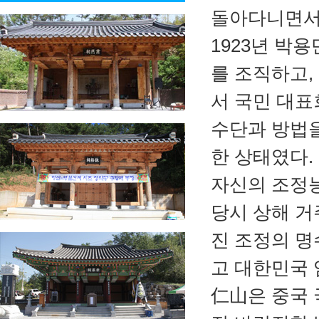
돌아다니면서
1923년 박
를 조직하고
서 국민 대표
수단과 방법을
한 상태였다.
자신의 조정
당시 상해 거
진 조정의 명
고 대한민국
仁山은 중국 