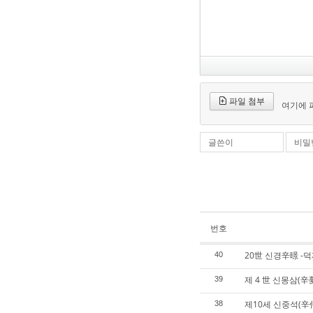
파일 첨부
여기에 
글쓴이
비밀
번호
20世 신경辛暻 -
40
제 4 世 신몽삼(辛
39
제10세 신중석(辛
38