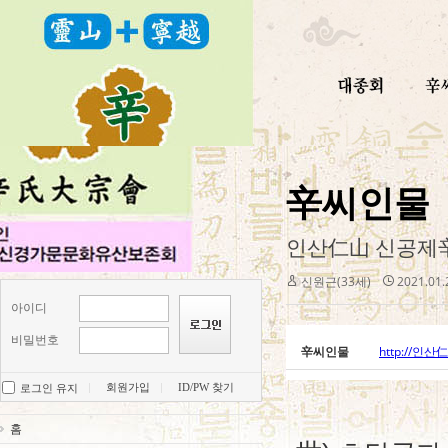
辛씨인물
인산仁山 신공제辛
신원근(33세)
2021.01.
아이디
비밀번호
辛씨인물
http://
회원가입
ID/PW 찾기
로그인 유지
<글
홈