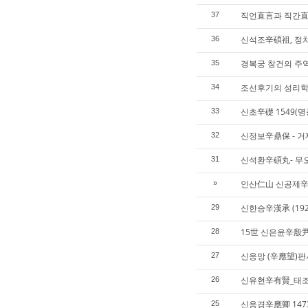
직언直言과 직간直
37
신석조辛碩祖, 정치
36
경복궁 창건의 주
35
조선후기의 성리학
34
신초辛礎 1549(명
33
신정보辛鼎保 - 
32
신석환辛碩丸- 무
31
인산仁山 신공제辛
»
신한승辛漢承 (19
29
15世 신은윤辛殷
28
신응망 (辛應望)판
27
신유현辛有賢_태조
26
신응경辛應卿 147
25