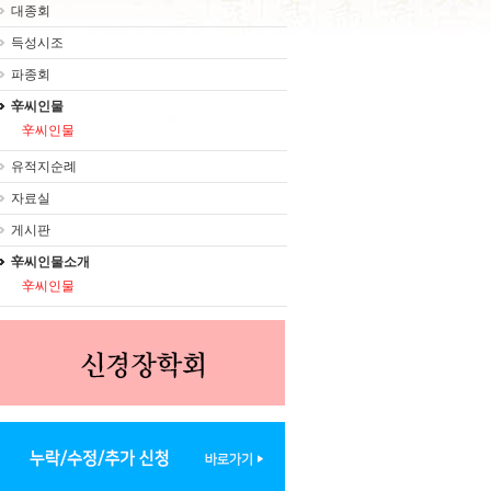
대종회
득성시조
파종회
辛씨인물
辛씨인물
유적지순례
자료실
게시판
辛씨인물소개
辛씨인물