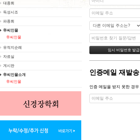
대종회
득성시조
파종회
辛씨인물
辛씨인물
유적지순례
자료실
게시판
인증메일 재발송
辛씨인물소개
辛씨인물
인증 메일을 받지 못한 경우