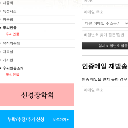
대종회
득성시조
파종회
辛씨인물
辛씨인물
유적지순례
자료실
게시판
인증메일 재발송
辛씨인물소개
辛씨인물
인증 메일을 받지 못한 경우