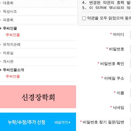
4. 변경된 약관의 효력 
대종회
5. 이 약관에 명시되지 
득성시조
약관을 모두 읽었으며 동
파종회
제3조 [용어 정의]

1. 서비스 : 대종회가 ht
辛씨인물
2. 회원 : 서비스에서 
*
아이디
辛씨인물
이용자

3. 회원 ID : 회원 
유적지순례
4. 비밀번호 : 회원이 부
*
비밀번호
자료실
설정한 영소문자와 숫자의 
게시판
*
비밀번호 확인
제4조 [서비스 이용 계약의
辛씨인물소개
1. 이용자가 서비스에서 
辛씨인물
미성년자 (18세 미만인 
*
이메일 주소
2. 서비스 이용 계약은 
3. 회원에 등록 가입하여
*
이름
제5조 [회원 등록 가입 신청
*
닉네임
1. 회원 등록 가입을 원
2. 회원 ID와 비밀번호는
저해하는 것이 아니어야 합
*
비밀번호 찾기 질문/답변