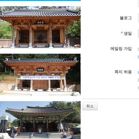
제6조 [회원 등록 가입 신
1. 회원 등록 가입 이용
2. 대종회는 다음 각 호
블로그
유보할 수 있습니다.

① 본인의 실명으로 신청하
② 다른 사람의 명의를 사
*
생일
③ 서비스 이용 신청시 회
④ 기타 대종회가 정한 서
⑤ 사회의 안녕과 질서 혹
메일링 가입
⑥ 신용정보의 이용과 보호
제7조 [회원] 회원은 대
쪽지 허용
제8조 [서비스 이용]

1. 회원은 등록 가입 신
2. 서비스 이용 시간은 대
등의 필요로 대종회가 지정
3. 회원은 서비스 이용 
취소
제9조 [서비스 이용 제한 
1. 회원은 대종회에서 요
2. 대종회는 회원이 다음
① 서비스에서 제공되는(얻
② 공공질서 및 미풍양속에
③ 범죄적 행위에 관련되는