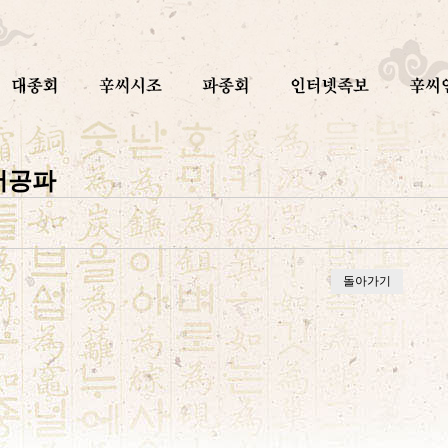
서공파
돌아가기