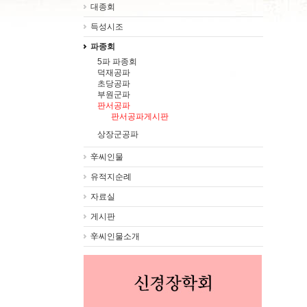
대종회
득성시조
파종회
5파 파종회
덕재공파
초당공파
부원군파
판서공파
판서공파게시판
상장군공파
辛씨인물
유적지순례
자료실
게시판
辛씨인물소개