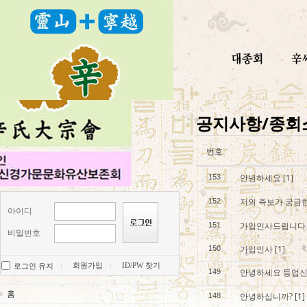
공지사항/종회
번호
안녕하세요
[1]
153
저의 족보가 궁금한
152
아이디
가입인사드립니다
151
비밀번호
가입인사
[1]
150
회원가입
ID/PW 찾기
로그인 유지
안녕하세요 등업
149
홈
안녕하십니까?
[1]
148