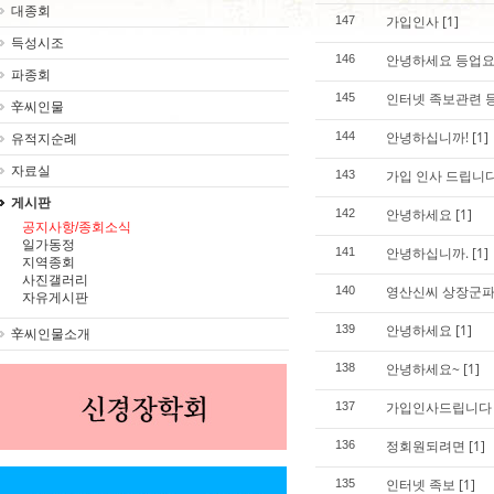
대종회
가입인사
[1]
147
득성시조
안녕하세요 등업요
146
파종회
인터넷 족보관련 
145
辛씨인물
안녕하십니까!
[1]
144
유적지순례
자료실
가입 인사 드립니
143
게시판
안녕하세요
[1]
142
공지사항/종회소식
일가동정
안녕하십니까.
[1]
141
지역종회
사진갤러리
영산신씨 상장군파
140
자유게시판
안녕하세요
[1]
139
辛씨인물소개
안녕하세요~
[1]
138
가입인사드립니다
137
정회원되려면
[1]
136
인터넷 족보
[1]
135