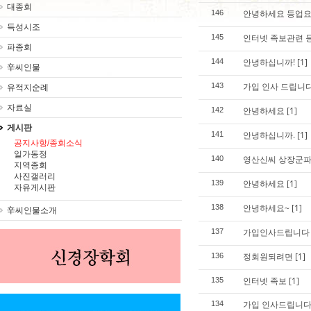
대종회
안녕하세요 등업요
146
득성시조
인터넷 족보관련 
145
파종회
안녕하십니까!
[1]
144
辛씨인물
가입 인사 드립니
143
유적지순례
자료실
안녕하세요
[1]
142
게시판
안녕하십니까.
[1]
141
공지사항/종회소식
일가동정
영산신씨 상장군파
140
지역종회
사진갤러리
안녕하세요
[1]
139
자유게시판
안녕하세요~
[1]
138
辛씨인물소개
가입인사드립니다
137
정회원되려면
[1]
136
인터넷 족보
[1]
135
가입 인사드립니다
134