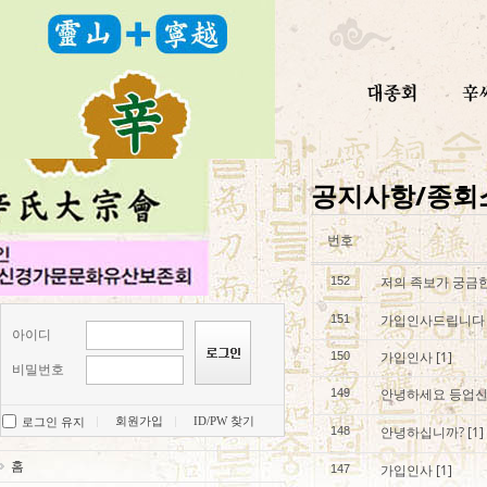
공지사항/종회
번호
저의 족보가 궁금한
152
가입인사드립니다
151
아이디
가입인사
[1]
150
비밀번호
안녕하세요 등업
149
회원가입
ID/PW 찾기
로그인 유지
안녕하십니까?
[1]
148
홈
가입인사
[1]
147