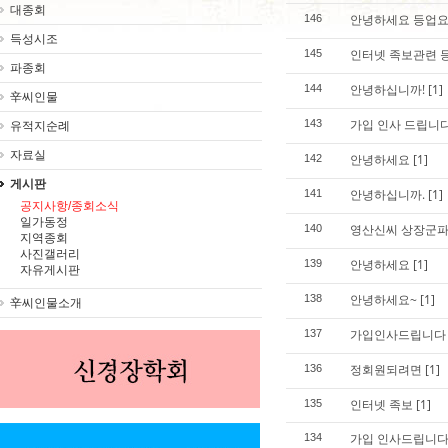
대종회
안녕하세요 등업요
146
득성시조
인터넷 족보관련 
145
파종회
안녕하십니까!
[1]
144
辛씨인물
가입 인사 드립니
143
유적지순례
자료실
안녕하세요
[1]
142
게시판
안녕하십니까.
[1]
141
공지사항/종회소식
일가동정
영산신씨 상장군파
140
지역종회
사진갤러리
안녕하세요
[1]
139
자유게시판
안녕하세요~
[1]
138
辛씨인물소개
가입인사드립니다
137
정회원되려면
[1]
136
인터넷 족보
[1]
135
가입 인사드립니다
134