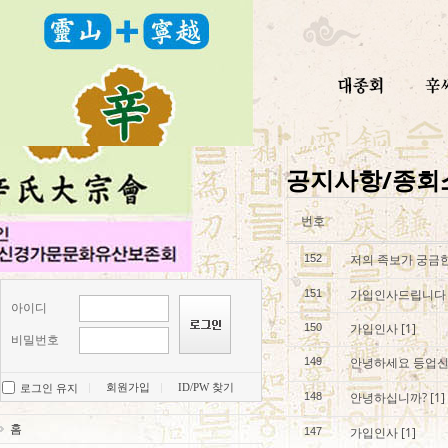
공지사항/종회
번호
저의 족보가 궁금한
152
가입인사드립니다
151
아이디
가입인사
[1]
150
비밀번호
안녕하세요 등업
149
회원가입
ID/PW 찾기
로그인 유지
안녕하십니까?
[1]
148
홈
가입인사
[1]
147