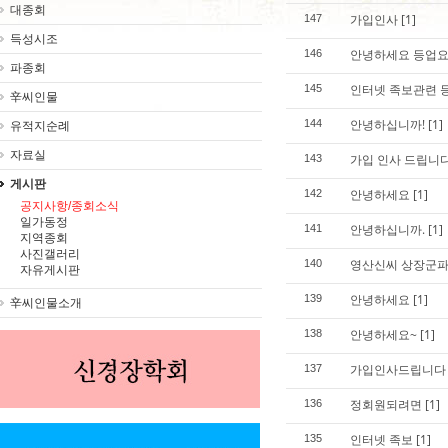
대종회
가입인사
[1]
147
득성시조
안녕하세요 등업요
146
파종회
인터넷 족보관련 
145
辛씨인물
안녕하십니까!
[1]
144
유적지순례
자료실
가입 인사 드립니
143
게시판
안녕하세요
[1]
142
공지사항/종회소식
일가동정
안녕하십니까.
[1]
141
지역종회
사진갤러리
영산신씨 상장군파
140
자유게시판
안녕하세요
[1]
139
辛씨인물소개
안녕하세요~
[1]
138
가입인사드립니다
137
정회원되려면
[1]
136
인터넷 족보
[1]
135