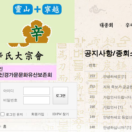
공지사항/종회
번호
안녕하세요
[1]
153
저의 족보가 궁금한
152
아이디
가입인사드립니다
151
비밀번호
가입인사
[1]
150
회원가입
ID/PW 찾기
로그인 유지
안녕하세요 등업
149
홈
안녕하십니까?
[1]
148