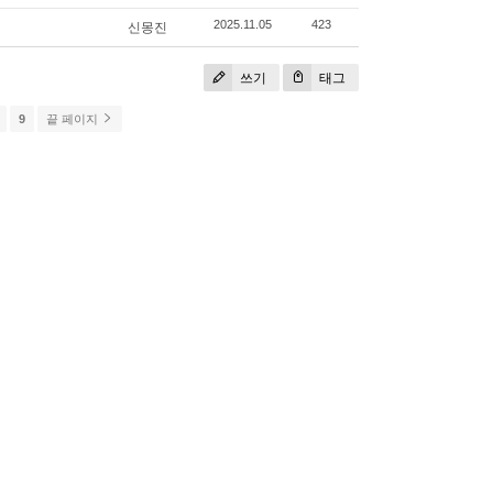
신몽진
2025.11.05
423
쓰기
태그
9
끝 페이지