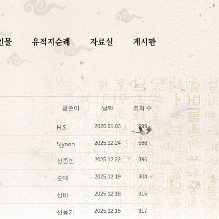
글쓴이
날짜
조회 수
H.S
2026.01.03
599
Sjyoon
2025.12.24
588
신종민
2025.12.22
396
순대
2025.12.19
304
신비
2025.12.18
315
신웅기
2025.12.15
317