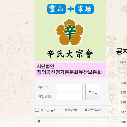
공
번호
151
150
아이디
149
비밀번호
148
회원가입
ID/PW 찾기
로그인 유지
147
홈
146