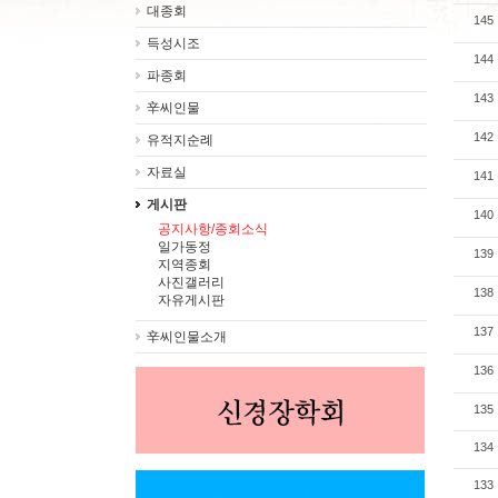
대종회
145
득성시조
144
파종회
143
辛씨인물
142
유적지순례
자료실
141
게시판
140
공지사항/종회소식
일가동정
139
지역종회
사진갤러리
138
자유게시판
137
辛씨인물소개
136
135
134
133