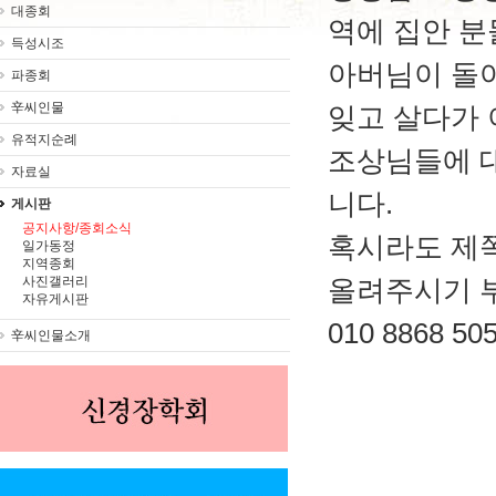
대종회
역에 집안 
득성시조
아버님이 돌아
파종회
辛씨인물
잊고 살다가 
유적지순례
조상님들에 
자료실
니다.
게시판
공지사항/종회소식
혹시라도 제
일가동정
지역종회
사진갤러리
올려주시기 
자유게시판
010 8868
辛씨인물소개