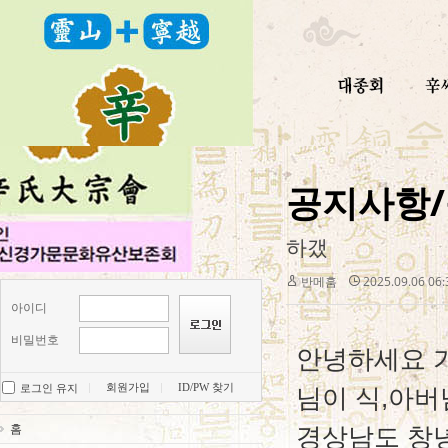
공지사항
하갰
반메훔
2025.09.06 06
아이디
비밀번호
안녕하세요 
회원가입
ID/PW 찾기
로그인 유지
님이 식,아버
홈
경상남도 창녕