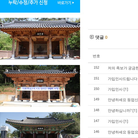
댓글
0
번호
저의 족보가 궁금한
152
가입인사드립니다
151
가입인사
[1]
150
안녕하세요 등업
149
안녕하십니까?
[1]
148
가입인사
[1]
147
안녕하세요 등업요
146