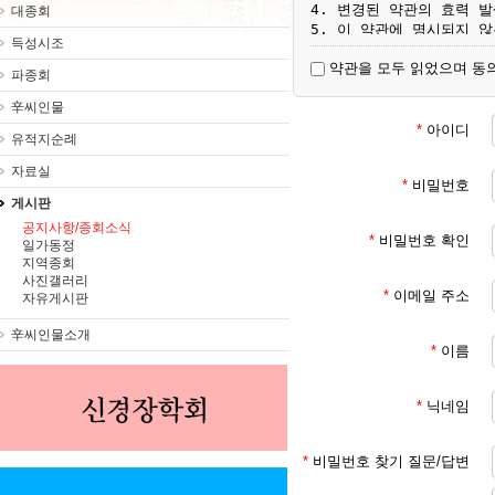
4. 변경된 약관의 효력 
대종회
5. 이 약관에 명시되지 
득성시조
약관을 모두 읽었으며 동
파종회
제3조 [용어 정의]

1. 서비스 : 대종회가 ht
辛씨인물
2. 회원 : 서비스에서 
*
아이디
유적지순례
이용자

3. 회원 ID : 회원 
자료실
4. 비밀번호 : 회원이 부
*
비밀번호
설정한 영소문자와 숫자의 
게시판
공지사항/종회소식
*
비밀번호 확인
일가동정
제4조 [서비스 이용 계약의
지역종회
1. 이용자가 서비스에서 
사진갤러리
미성년자 (18세 미만인 
*
이메일 주소
자유게시판
2. 서비스 이용 계약은 
3. 회원에 등록 가입하여
辛씨인물소개
*
이름
제5조 [회원 등록 가입 신청
*
닉네임
1. 회원 등록 가입을 원
2. 회원 ID와 비밀번호는
저해하는 것이 아니어야 합
*
비밀번호 찾기 질문/답변