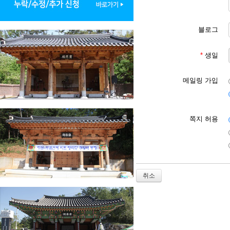
제6조 [회원 등록 가입 신
1. 회원 등록 가입 이용
2. 대종회는 다음 각 호
블로그
유보할 수 있습니다.

① 본인의 실명으로 신청하
② 다른 사람의 명의를 사
*
생일
③ 서비스 이용 신청시 회
④ 기타 대종회가 정한 서
⑤ 사회의 안녕과 질서 혹
메일링 가입
⑥ 신용정보의 이용과 보호
제7조 [회원] 회원은 대
쪽지 허용
제8조 [서비스 이용]

1. 회원은 등록 가입 신
2. 서비스 이용 시간은 대
등의 필요로 대종회가 지정
3. 회원은 서비스 이용 
취소
제9조 [서비스 이용 제한 
1. 회원은 대종회에서 요
2. 대종회는 회원이 다음
① 서비스에서 제공되는(얻
② 공공질서 및 미풍양속에
③ 범죄적 행위에 관련되는