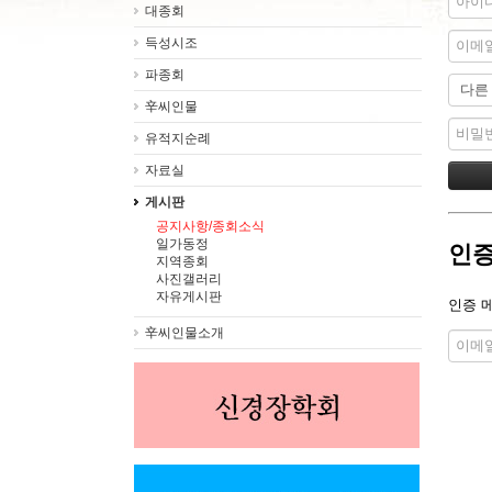
대종회
득성시조
파종회
辛씨인물
유적지순례
자료실
게시판
공지사항/종회소식
일가동정
인증
지역종회
사진갤러리
자유게시판
인증 
辛씨인물소개