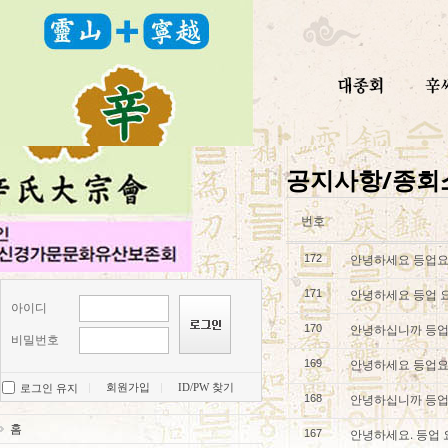
공지사항/종회
번호
안녕하세요 등업요
172
안녕하세요 등업 
171
아이디
안녕하십니까 등업
170
비밀번호
안녕하세요 등업요
169
회원가입
ID/PW 찾기
로그인 유지
안녕하십니까 등업
168
홈
안녕하세요. 등업
167