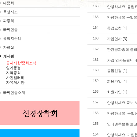
대종회
안녕하세요. 등업
166
득성시조
안녕하세요 등업요
165
파종회
등업요청
[1]
164
辛씨인물
가입인사
[3]
유적지순례
163
자료실
판관공파종회 총회
162
게시판
가입 인사드립니다
161
공지사항/종회소식
일가동정
등업신청
[1]
160
지역종회
사진갤러리
회원가입
[1]
159
자유게시판
회원가입
[1]
158
辛씨인물소개
안녕하세요 족보 
157
안녕하세요. 등업
156
인터넷족보를 보
155
안녕하세요. 가입
154