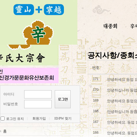
공지사항/종회
번호
안녕하세요 등업 
171
안녕하십니까 등업
170
아이디
안녕하세요 등업요
169
비밀번호
안녕하십니까 등업
168
회원가입
ID/PW 찾기
로그인 유지
안녕하세요. 등업
167
홈
안녕하세요. 등업
166