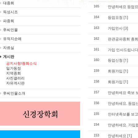
대종회
안녕하세요 등업요
165
득성시조
등업요청
[1]
164
파종회
가입인사
[3]
163
辛씨인물
판관공파종회 총회
유적지순례
162
자료실
가입 인사드립니다
161
게시판
등업신청
[1]
160
공지사항/종회소식
일가동정
회원가입
[1]
159
지역종회
사진갤러리
회원가입
[1]
158
자유게시판
안녕하세요 족보 
157
辛씨인물소개
안녕하세요. 등업
156
인터넷족보를 보
155
안녕하세요. 가입
154
안녕하세요
[1]
153