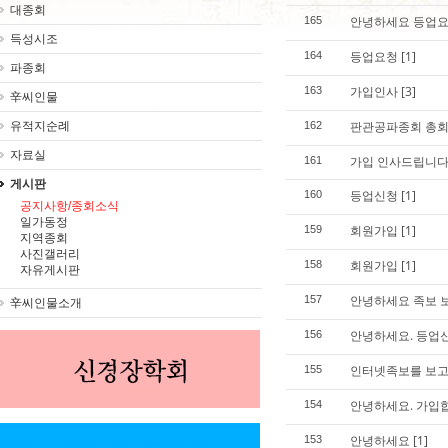
대종회
안녕하세요 등업요
165
득성시조
등업요청
[1]
164
파종회
가입인사
[3]
163
辛씨인물
판관공파종회 총회
유적지순례
162
자료실
가입 인사드립니다
161
게시판
등업신청
[1]
160
공지사항/종회소식
일가동정
회원가입
[1]
159
지역종회
사진갤러리
회원가입
[1]
158
자유게시판
안녕하세요 족보 
157
辛씨인물소개
안녕하세요. 등업
156
인터넷족보를 보
155
안녕하세요. 가입
154
안녕하세요
[1]
153