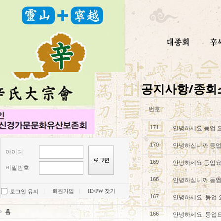
공지사항/종회
번호
안녕하세요 등업 
171
안녕하십니까 등업
170
아이디
안녕하세요 등업요
169
비밀번호
안녕하십니까 등업
168
회원가입
ID/PW 찾기
로그인 유지
안녕하세요. 등업
167
홈
안녕하세요. 등업
166