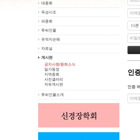
대종회
득성시조
파종회
辛씨인물
유적지순례
자료실
게시판
공지사항/종회소식
일가동정
인증
지역종회
사진갤러리
자유게시판
인증 
辛씨인물소개