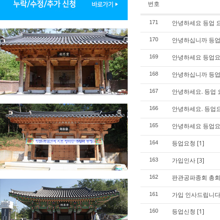
번호
안녕하세요 등업 
171
안녕하십니까 등업
170
안녕하세요 등업요
169
안녕하십니까 등업
168
안녕하세요. 등업
167
안녕하세요. 등업
166
안녕하세요 등업요
165
등업요청
[1]
164
가입인사
[3]
163
판관공파종회 총회
162
가입 인사드립니다
161
등업신청
[1]
160