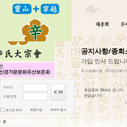
공지사항/종회
가입 인사 드립니
가르페디엠
2025.08.21
아이디
초당공파 38대손 입니다
반갑습니다
비밀번호
회원가입
ID/PW 찾기
로그인 유지
홈