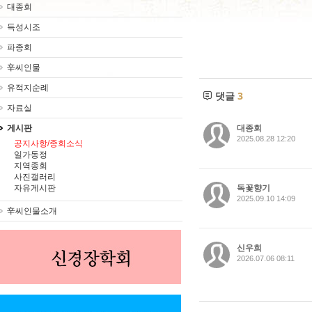
대종회
득성시조
파종회
辛씨인물
유적지순례
댓글
3
자료실
대종회
게시판
2025.08.28 12:20
공지사항/종회소식
일가동정
지역종회
사진갤러리
독꽃향기
자유게시판
2025.09.10 14:09
辛씨인물소개
신우희
2026.07.06 08:11