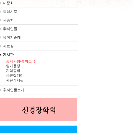
대종회
득성시조
파종회
辛씨인물
유적지순례
자료실
게시판
공지사항/종회소식
일가동정
지역종회
사진갤러리
자유게시판
辛씨인물소개