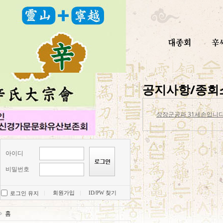
공지사항/종회
상장군공파 31세손입니
아이디
비밀번호
회원가입
ID/PW 찾기
로그인 유지
홈