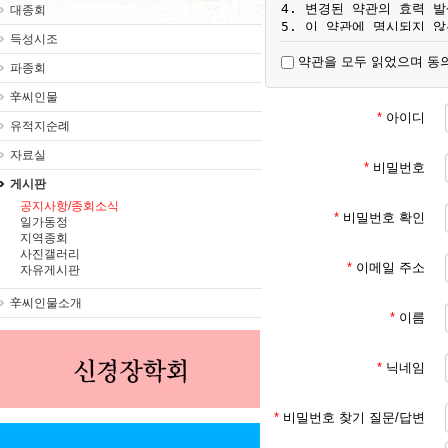
4. 변경된 약관의 효력 
대종회
5. 이 약관에 명시되지 
득성시조
약관을 모두 읽었으며 동
파종회
제3조 [용어 정의]

1. 서비스 : 대종회가 ht
辛씨인물
2. 회원 : 서비스에서 
*
아이디
유적지순례
이용자

3. 회원 ID : 회원 
자료실
4. 비밀번호 : 회원이 부
*
비밀번호
설정한 영소문자와 숫자의 
게시판
공지사항/종회소식
*
비밀번호 확인
일가동정
제4조 [서비스 이용 계약의
지역종회
1. 이용자가 서비스에서 
사진갤러리
미성년자 (18세 미만인 
*
이메일 주소
자유게시판
2. 서비스 이용 계약은 
3. 회원에 등록 가입하여
辛씨인물소개
*
이름
제5조 [회원 등록 가입 신청
*
닉네임
1. 회원 등록 가입을 원
2. 회원 ID와 비밀번호는
저해하는 것이 아니어야 합
*
비밀번호 찾기 질문/답변