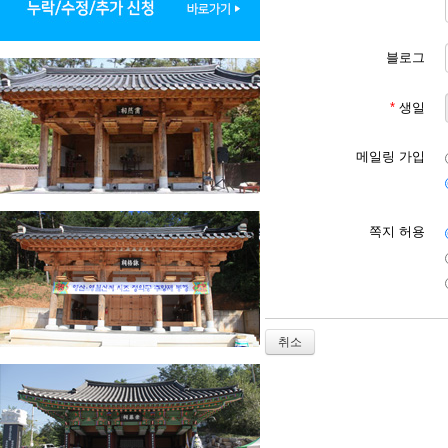
제6조 [회원 등록 가입 신
1. 회원 등록 가입 이용
2. 대종회는 다음 각 호
블로그
유보할 수 있습니다.

① 본인의 실명으로 신청하
② 다른 사람의 명의를 사
*
생일
③ 서비스 이용 신청시 회
④ 기타 대종회가 정한 서
⑤ 사회의 안녕과 질서 혹
메일링 가입
⑥ 신용정보의 이용과 보호
제7조 [회원] 회원은 대
쪽지 허용
제8조 [서비스 이용]

1. 회원은 등록 가입 신
2. 서비스 이용 시간은 대
등의 필요로 대종회가 지정
3. 회원은 서비스 이용 
취소
제9조 [서비스 이용 제한 
1. 회원은 대종회에서 요
2. 대종회는 회원이 다음
① 서비스에서 제공되는(얻
② 공공질서 및 미풍양속에
③ 범죄적 행위에 관련되는