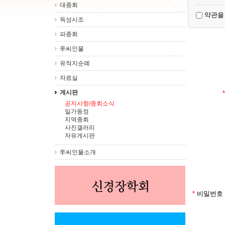
대종회
약관을 
득성시조
제3조 [
1. 서비
파종회
2. 회원
이용자

辛씨인물
3. 회원
유적지순례
4. 비밀
설정한 영
자료실
게시판
*
제4조 [
공지사항/종회소식
1. 이용
일가동정
미성년자 
지역종회
2. 서비
사진갤러리
3. 회원
자유게시판
辛씨인물소개
제5조 [
1. 회원
2. 회원
저해하는 
*
비밀번호 
제6조 [
1. 회원