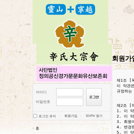
회원가
제1조 [목
이 약관은
규정하는 
아이디
비밀번호
제2조 [
1. 이 
2. 이 
회원가입
ID/PW 찾기
로그인 유지
3. 회원
4. 변경
홈
5. 이 