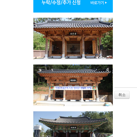
2. 대종
유보할 수
① 본인의
② 다른 
③ 서비스
④ 기타 
⑤ 사회의
⑥ 신용정
제7조 [
제8조 [
1. 회원
2. 서비
등의 필요
3. 회원
취소
제9조 [
1. 회원
2. 대종
① 서비스
② 공공질
③ 범죄적
④ 국익 
⑤ 타인의