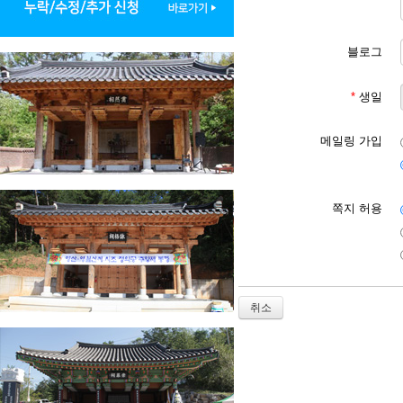
제6조 [회원 등록 가입 신
1. 회원 등록 가입 이용
2. 대종회는 다음 각 호
블로그
유보할 수 있습니다.

① 본인의 실명으로 신청하
② 다른 사람의 명의를 사
*
생일
③ 서비스 이용 신청시 회
④ 기타 대종회가 정한 서
⑤ 사회의 안녕과 질서 혹
메일링 가입
⑥ 신용정보의 이용과 보호
제7조 [회원] 회원은 대
쪽지 허용
제8조 [서비스 이용]

1. 회원은 등록 가입 신
2. 서비스 이용 시간은 대
등의 필요로 대종회가 지정
3. 회원은 서비스 이용 
취소
제9조 [서비스 이용 제한 
1. 회원은 대종회에서 요
2. 대종회는 회원이 다음
① 서비스에서 제공되는(얻
② 공공질서 및 미풍양속에
③ 범죄적 행위에 관련되는