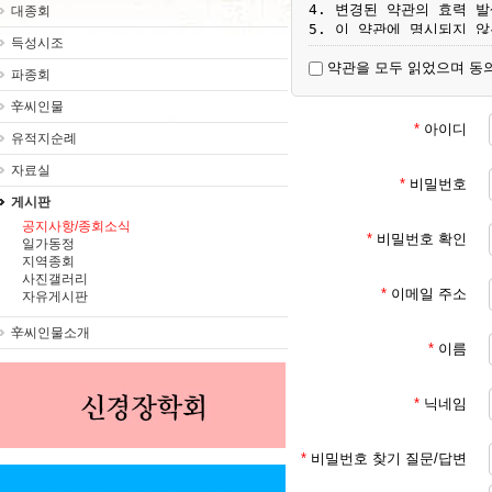
4. 변경된 약관의 효력 
대종회
5. 이 약관에 명시되지 
득성시조
약관을 모두 읽었으며 동
파종회
제3조 [용어 정의]

1. 서비스 : 대종회가 ht
辛씨인물
2. 회원 : 서비스에서 
*
아이디
유적지순례
이용자

3. 회원 ID : 회원 
자료실
4. 비밀번호 : 회원이 부
*
비밀번호
설정한 영소문자와 숫자의 
게시판
공지사항/종회소식
*
비밀번호 확인
일가동정
제4조 [서비스 이용 계약의
지역종회
1. 이용자가 서비스에서 
사진갤러리
미성년자 (18세 미만인 
*
이메일 주소
자유게시판
2. 서비스 이용 계약은 
3. 회원에 등록 가입하여
辛씨인물소개
*
이름
제5조 [회원 등록 가입 신청
*
닉네임
1. 회원 등록 가입을 원
2. 회원 ID와 비밀번호는
저해하는 것이 아니어야 합
*
비밀번호 찾기 질문/답변