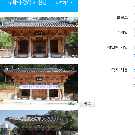
제6조 [회원 등록 가입 신
1. 회원 등록 가입 이용
2. 대종회는 다음 각 호
블로그
유보할 수 있습니다.

① 본인의 실명으로 신청하
② 다른 사람의 명의를 사
*
생일
③ 서비스 이용 신청시 회
④ 기타 대종회가 정한 서
⑤ 사회의 안녕과 질서 혹
메일링 가입
⑥ 신용정보의 이용과 보호
제7조 [회원] 회원은 대
쪽지 허용
제8조 [서비스 이용]

1. 회원은 등록 가입 신
2. 서비스 이용 시간은 대
등의 필요로 대종회가 지정
3. 회원은 서비스 이용 
취소
제9조 [서비스 이용 제한 
1. 회원은 대종회에서 요
2. 대종회는 회원이 다음
① 서비스에서 제공되는(얻
② 공공질서 및 미풍양속에
③ 범죄적 행위에 관련되는