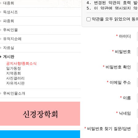
4. 변경된 약관의 효력 
대종회
5. 이 약관에 명시되지 
득성시조
약관을 모두 읽었으며 동
파종회
제3조 [용어 정의]

1. 서비스 : 대종회가 ht
辛씨인물
2. 회원 : 서비스에서 
*
아이디
유적지순례
이용자

3. 회원 ID : 회원 
자료실
4. 비밀번호 : 회원이 부
*
비밀번호
설정한 영소문자와 숫자의 
게시판
공지사항/종회소식
*
비밀번호 확인
일가동정
제4조 [서비스 이용 계약의
지역종회
1. 이용자가 서비스에서 
사진갤러리
미성년자 (18세 미만인 
*
이메일 주소
자유게시판
2. 서비스 이용 계약은 
3. 회원에 등록 가입하여
辛씨인물소개
*
이름
제5조 [회원 등록 가입 신청
*
닉네임
1. 회원 등록 가입을 원
2. 회원 ID와 비밀번호는
저해하는 것이 아니어야 합
*
비밀번호 찾기 질문/답변