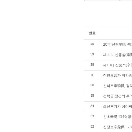
번호
20世 신경辛暻 -
40
제 4 世 신몽삼(辛
39
제10세 신중석(辛
38
직언直言과 직간直
»
신석조辛碩祖, 정치
36
경복궁 창건의 주
35
조선후기의 성리학
34
신초辛礎 1549(명
33
신정보辛鼎保 - 
32