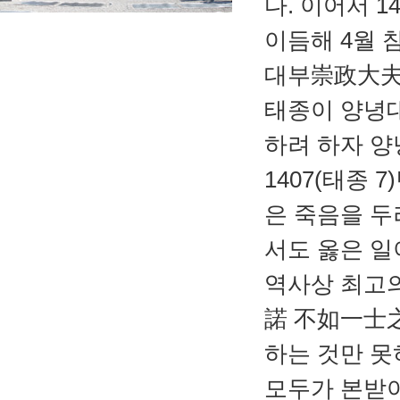
다. 이어서 
이듬해 4월 
대부崇政大夫 
태종이 양녕대
하려 하자 
1407(태종
은 죽음을 두
서도 옳은 일
역사상 최고
諾 不如一士之
하는 것만 못
모두가 본받아