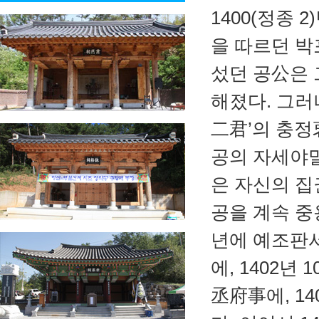
1400(정종
을 따르던 박
섰던 공公은 
해졌다. 그러
二君’의 충정
공의 자세야말
은 자신의 집
공을 계속 중
년에 예조판서
에, 1402
丞府事에, 1