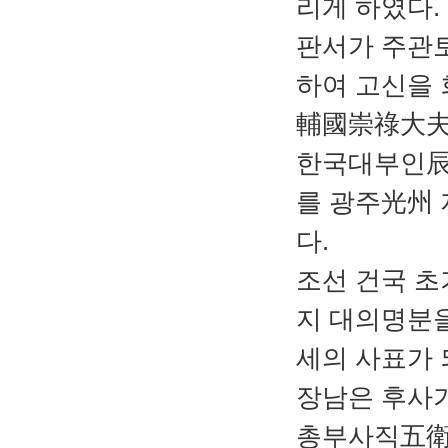
리게 하였다.
판서가 주관토
하여 고신을
輔國崇祿大夫
한국대부인辰
를 광주光州
다.
조선 건국 
지 대의명분을
세의 사표가 
장남은 후사
총부사직五衛