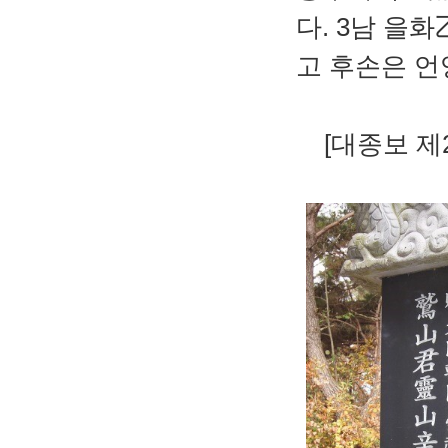
다. 3남 
고 후손은 
[대종보 제2호, 