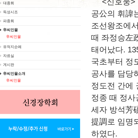
<신호웅>
대종회
공公의 휘諱는
득성시조
파종회
조선왕조에서 
辛씨인물
때 좌정승左政
辛씨인물
유적지순례
태어났다. 13
자료실
국초부터 정
게시판
공사를 담당하
辛씨인물소개
辛씨인물
정도전 간에 
정종 때 정사
세자 방석芳
提調로 임명
하였다.