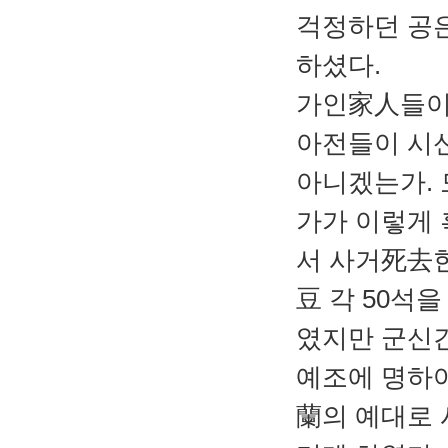
걱정하던 공은
하셨다.
가인家人들이
아전들이 시신
아니겠는가. 
가가 이렇게
서 사거死去한
豆 각 50석
였지만 군신간
예조에 명하
蘭의 예대로 