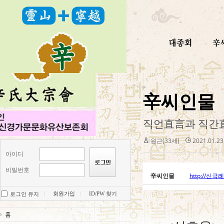
辛씨인물
직언直言과 직간
원근(33세)
2021.01.23
아이디
비밀번호
辛씨인물
http://신
회원가입
ID/PW 찾기
로그인 유지
홈