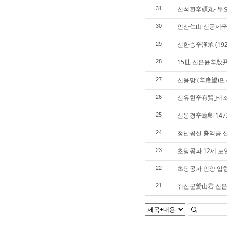
신석환辛碩丸- 무
31
인산仁山 신공제辛
30
신한승辛漢承 (19
29
15世 신은윤辛殷
28
신응망 (辛應望)판
27
신유현辛有賢_태조
26
신응경辛應卿 147
25
청난공신 충익공 
24
초당공파 12세 도
23
초당공파 언양 입향
22
취산군鷲山君 신은
21