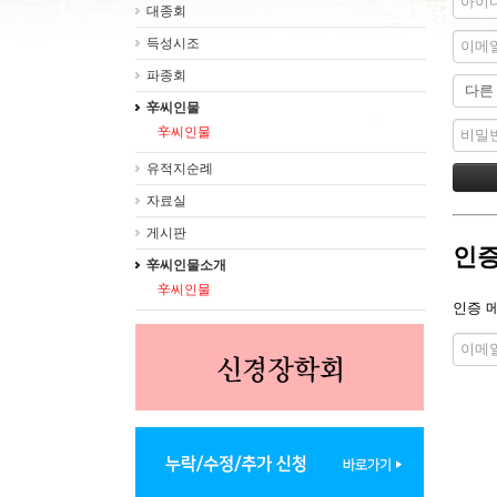
대종회
득성시조
파종회
辛씨인물
辛씨인물
유적지순례
자료실
게시판
인증
辛씨인물소개
辛씨인물
인증 