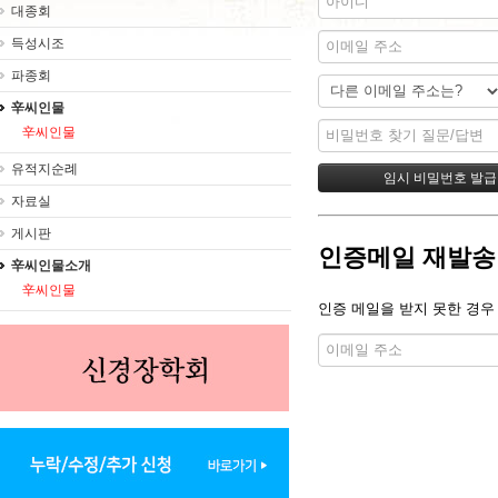
대종회
득성시조
파종회
辛씨인물
辛씨인물
유적지순례
자료실
게시판
인증메일 재발송
辛씨인물소개
辛씨인물
인증 메일을 받지 못한 경우