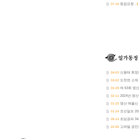
등업요청
07-16
-
1
신용태 회장님
04-03
도천면 소재 
03-02
제 63회 영산
02-28
2024년 영
02-11
영산 매울신
01-25
조선일보 20
01-24
초당공파 34
06-14
고려말 공민왕
02-06